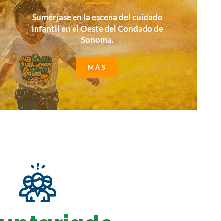
Sumérjase en la escena del cuidado
infantil en el Oeste del Condado de
Sonoma.
MÁS