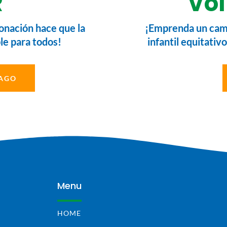
R
Vol
onación hace que la
¡Emprenda un camb
le para todos!
infantil equitativo
PAGO
Menu
HOME