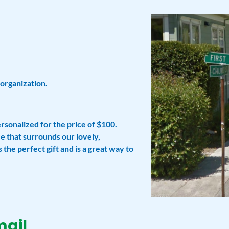
 organization.
ersonalized
for the price of $100
.
e that surrounds our lovely,
 the perfect gift and is a great way to
mail