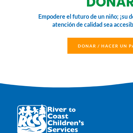
DONA
Empodere el futuro de un niño; ¡su d
atención de calidad sea accesib
DONAR / HACER UN 