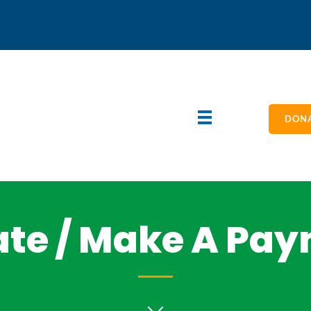
DONA
te / Make A Pa