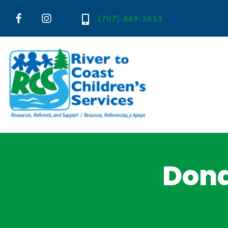
(707)-869-3613
River to Coast Children's Services
Resources, Referrals and Support
Dona