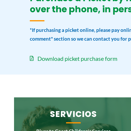
over the phone, in pers
*If purchasing a picket online, please pay o
comment" section so we can contact you for pi
Download picket purchase form
SERVICIOS