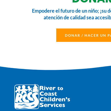
Empodere el futuro de un niño; ¡su d
atención de calidad sea accesib
DONAR / HACER UN 