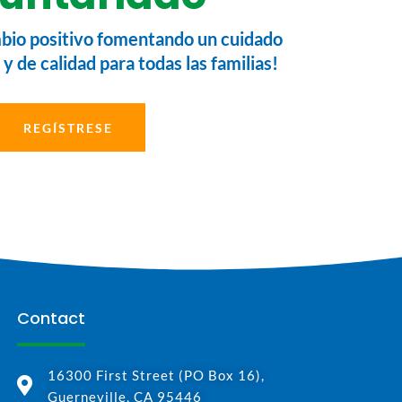
io positivo fomentando un cuidado
 y de calidad para todas las familias!
REGÍSTRESE
Contact
16300 First Street (PO Box 16),
Guerneville, CA 95446