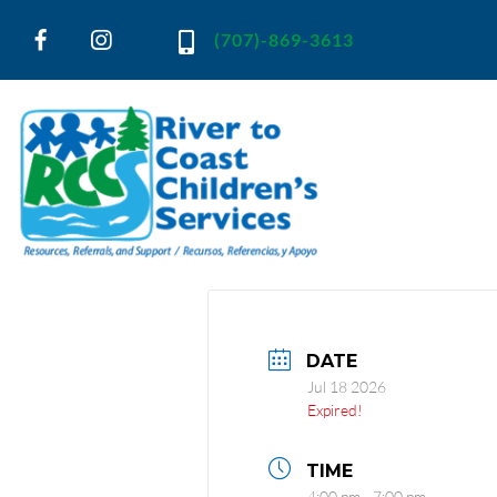
(707)-869-3613
River to Coast Children's Services
Resources, Referrals and Support
DATE
Jul 18 2026
Expired!
TIME
4:00 pm - 7:00 pm