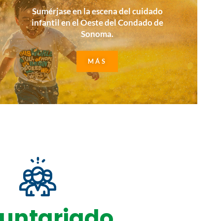
Sumérjase en la escena del cuidado
infantil en el Oeste del Condado de
Sonoma.
MÁS
untariado