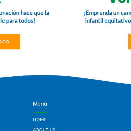
onación hace que la
¡Emprenda un camb
le para todos!
infantil equitativo
PAGO
Menu
HOME
ABOUT US